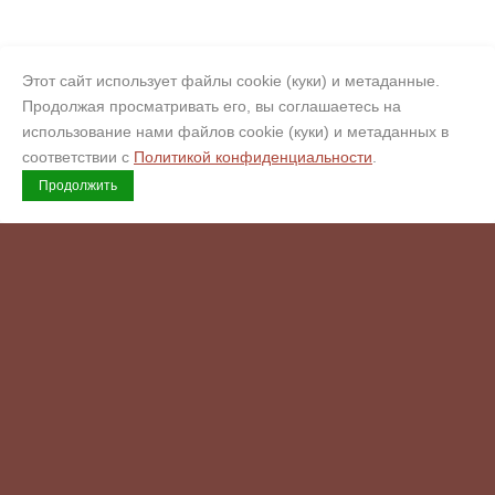
Этот сайт использует файлы cookie (куки) и метаданные.
Продолжая просматривать его, вы соглашаетесь на
использование нами файлов cookie (куки) и метаданных в
соответствии с
Политикой конфиденциальности
.
Продолжить
Copyright © 2008 - 2026 Гермес
Официальный сертифицированный обработчик искусственного
камня Corian, Hi-Macs, Staron, Hanex, Grandex (Кориан, Хаймакс,
Старон, Ханекс, Грандекс). Копирайт.
Возможна оплата
Комендантский пр., 4
ул. Варшавская, 3к1