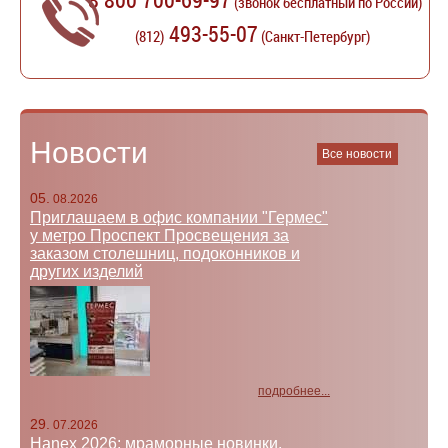
(звонок бесплатный по России)
493-55-07
(812)
(Санкт-Петербург)
Новости
Все новости
05.
08.2026
Приглашаем в офис компании "Гермес"
у метро Проспект Просвещения за
заказом столешниц, подоконников и
других изделий
подробнее...
29.
07.2026
Hanex 2026: мраморные новинки.