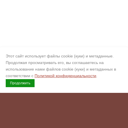
Этот сайт использует файлы cookie (куки) и метаданные.
Продолжая просматривать его, вы соглашаетесь на
использование нами файлов cookie (куки) и метаданных в
соответствии с
Политикой конфиденциальности
.
Продолжить
Copyright © 2008 - 2026 Гермес
Официальный сертифицированный обработчик искусственного
камня Corian, Hi-Macs, Staron, Hanex, Grandex (Кориан, Хаймакс,
Старон, Ханекс, Грандекс). Копирайт.
Возможна оплата