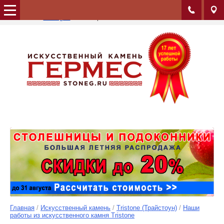
Альбом:
Коллекция Renaissance
Сайт:
stoneg.ru
Изображение: 49/65
Главная
/
Искусственный камень
/
Tristone (Трайстоун)
/
Наши
работы из искусственного камня Tristone