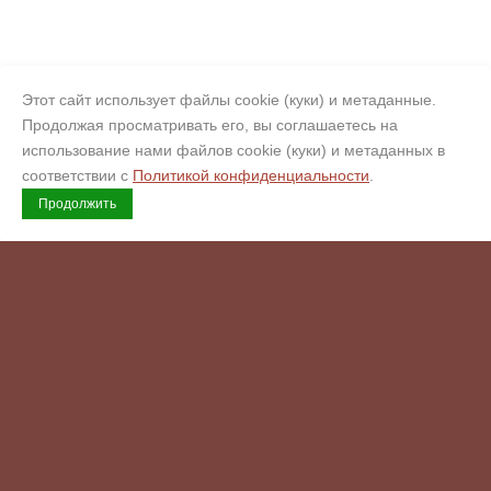
Этот сайт использует файлы cookie (куки) и метаданные.
Продолжая просматривать его, вы соглашаетесь на
использование нами файлов cookie (куки) и метаданных в
соответствии с
Политикой конфиденциальности
.
Продолжить
Copyright © 2008 - 2026 Гермес
Официальный сертифицированный обработчик искусственного
камня Corian, Hi-Macs, Staron, Hanex, Grandex (Кориан, Хаймакс,
Старон, Ханекс, Грандекс). Копирайт.
Возможна оплата
Комендантский пр., 4
ул. Варшавская, 3к1