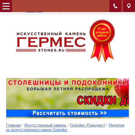
Альбом:
Коллекция Delicious Edition
Сайт:
stoneg.ru
Изображение: 54/148
Главная
/
Искусственный камень
/
Grandex (Грандекс)
/
Изделия
из искусственного камня Grandex