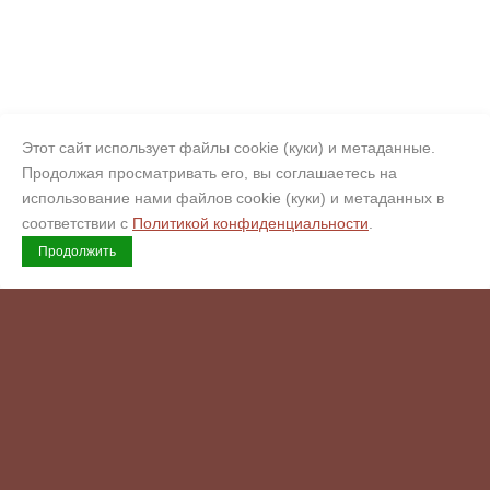
Этот сайт использует файлы cookie (куки) и метаданные.
Продолжая просматривать его, вы соглашаетесь на
использование нами файлов cookie (куки) и метаданных в
соответствии с
Политикой конфиденциальности
.
Продолжить
Copyright © 2008 - 2026 Гермес
Официальный сертифицированный обработчик искусственного
камня Corian, Hi-Macs, Staron, Hanex, Grandex (Кориан, Хаймакс,
Старон, Ханекс, Грандекс). Копирайт.
Возможна оплата
Комендантский пр., 4
ул. Варшавская, 3к1