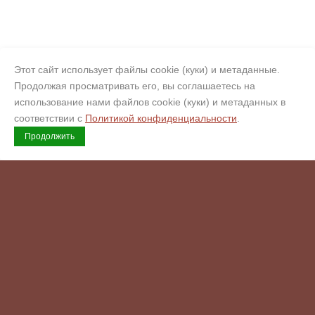
Этот сайт использует файлы cookie (куки) и метаданные.
Продолжая просматривать его, вы соглашаетесь на
использование нами файлов cookie (куки) и метаданных в
соответствии с
Политикой конфиденциальности
.
Продолжить
Copyright © 2008 - 2026 Гермес
Официальный сертифицированный обработчик искусственного
камня Corian, Hi-Macs, Staron, Hanex, Grandex (Кориан, Хаймакс,
Старон, Ханекс, Грандекс). Копирайт.
Возможна оплата
Комендантский пр., 4
ул. Варшавская, 3к1