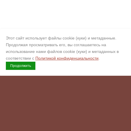
Этот сайт использует файлы cookie (куки) и метаданные.
Продолжая просматривать его, вы соглашаетесь на
использование нами файлов cookie (куки) и метаданных в
соответствии с
Политикой конфиденциальности
.
Продолжить
Copyright © 2008 - 2026 Гермес
Официальный сертифицированный обработчик искусственного
камня Corian, Hi-Macs, Staron, Hanex, Grandex (Кориан, Хаймакс,
Старон, Ханекс, Грандекс). Копирайт.
Возможна оплата
Комендантский пр., 4
ул. Варшавская, 3к1