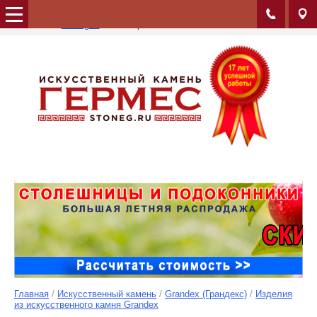
Альбом:
Sand and Sky
Сайт:
stoneg.ru
Изображение: 125/145
Главная
/
Искусственный камень
/
Grandex (Грандекс)
/
Изделия
из искусственного камня Grandex