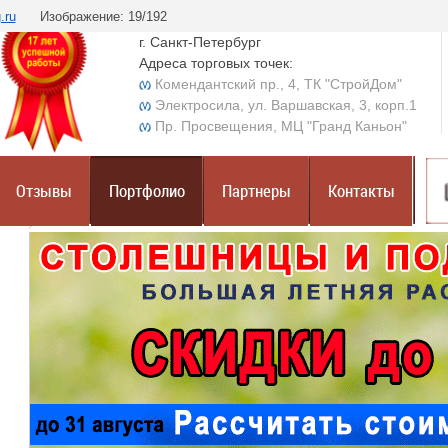
.ru
Изображение: 19/192
г. Санкт-Петербург
Адреса торговых точек:
Комендантский пр., 4, ТК "СтройДом"
Электросила, ул. Варшавская, 3, корп.1
Пр. Просвещения, МЦ "Гранд Каньон"
Отзывы
Портфолио
Партнеры
Контакты