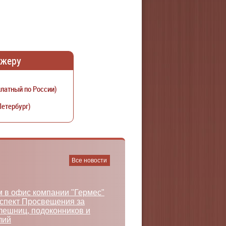
джеру
латный по России)
Петербург)
Все новости
 в офис компании "Гермес"
оспект Просвещения за
лешниц, подоконников и
лий