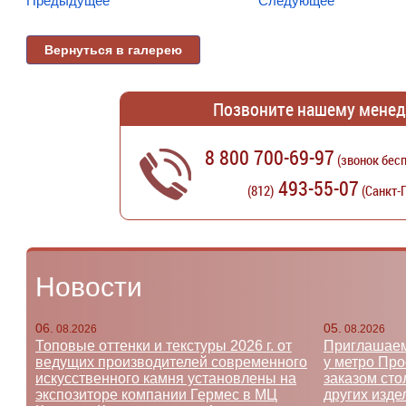
Предыдущее
Следующее
Вернуться в галерею
Позвоните нашему мене
8 800 700-69-97
(звонок бесп
493-55-07
(812)
(Санкт-
Новости
06.
05.
08.2026
08.2026
Топовые оттенки и текстуры 2026 г. от
Приглашаем
ведущих производителей современного
у метро Пр
искусственного камня установлены на
заказом сто
экспозиторе компании Гермес в МЦ
других изде